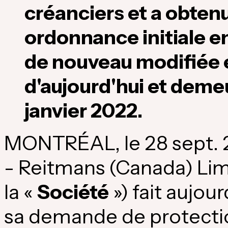
créanciers et a obtenu
ordonnance initiale en
de nouveau modifiée e
d'aujourd'hui et deme
janvier 2022.
MONTRÉAL, le
28 sept.
- Reitmans (
Canada
) Li
la «
Société
») fait aujou
sa demande de protectio