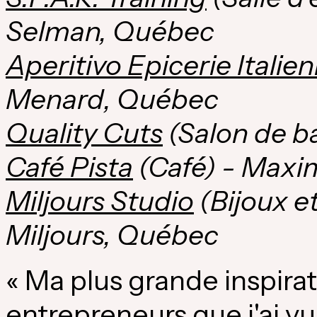
Selman
, Québec
Aperitivo Epicerie Italie
Menard
, Québec
Quality Cuts
(Salon de ba
Café Pista
(Café) -
Maxim
Miljours Studio
(Bijoux e
Miljours
, Québec
« Ma plus grande inspira
entrepreneurs que j'ai vus