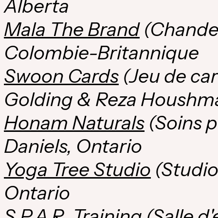
Alberta
Mala The Brand
(Chandel
Colombie-Britannique
Swoon Cards
(
Jeu de
car
Golding
& Reza Houshma
Honam Naturals
(Soins p
Daniels
,
Ontario
Yoga Tree Studio
(Studio
Ontario
S.P.A.R. Training
(Salle d